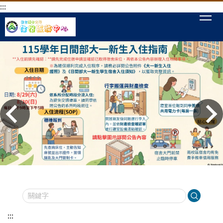
:::
跳
到
主
要
內
容
區
:::