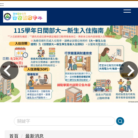
:::
跳
到
主
要
內
容
區
首頁
最新消息