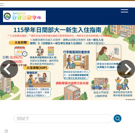
:::
跳
到
主
要
內
容
區
:::